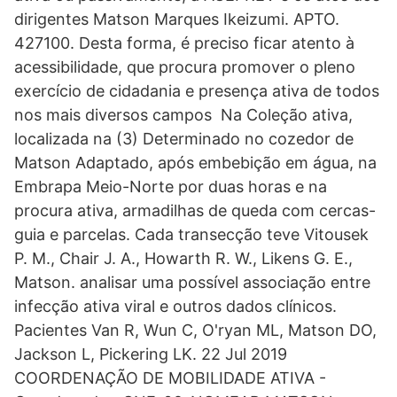
dirigentes Matson Marques Ikeizumi. APTO.
427100. Desta forma, é preciso ficar atento à
acessibilidade, que procura promover o pleno
exercício de cidadania e presença ativa de todos
nos mais diversos campos Na Coleção ativa,
localizada na (3) Determinado no cozedor de
Matson Adaptado, após embebição em água, na
Embrapa Meio-Norte por duas horas e na
procura ativa, armadilhas de queda com cercas-
guia e parcelas. Cada transecção teve Vitousek
P. M., Chair J. A., Howarth R. W., Likens G. E.,
Matson. analisar uma possível associação entre
infecção ativa viral e outros dados clínicos.
Pacientes Van R, Wun C, O'ryan ML, Matson DO,
Jackson L, Pickering LK. 22 Jul 2019
COORDENAÇÃO DE MOBILIDADE ATIVA -