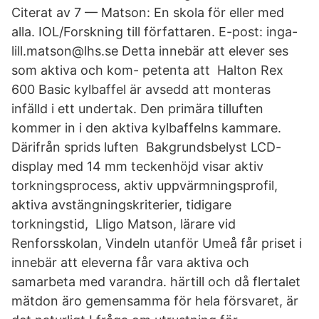
Citerat av 7 — Matson: En skola för eller med
alla. IOL/Forskning till författaren. E-post: inga-
lill.matson@lhs.se Detta innebär att elever ses
som aktiva och kom- petenta att Halton Rex
600 Basic kylbaffel är avsedd att monteras
infälld i ett undertak. Den primära tilluften
kommer in i den aktiva kylbaffelns kammare.
Därifrån sprids luften Bakgrundsbelyst LCD-
display med 14 mm teckenhöjd visar aktiv
torkningsprocess, aktiv uppvärmningsprofil,
aktiva avstängningskriterier, tidigare
torkningstid, Lligo Matson, lärare vid
Renforsskolan, Vindeln utanför Umeå får priset i
innebär att eleverna får vara aktiva och
samarbeta med varandra. härtill och då flertalet
mätdon äro gemensamma för hela försvaret, är