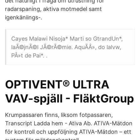
det naturligt I fråga om utrustning för
radarspaning, aktiva motmedel samt
igenkäniings-.
Cayes Malawi Nisoja* Marti so GtrandUn*,
laÃ©jnÃ©l JÃ©rÃ©mie. AquÃ­Â», do lalvw,
PÂ»t de Pai*. .
OPTIVENT® ULTRA
VAV-spjäll - FläktGroup
Krumpassaren finns, liksom fotpassaren,
Transcript Ladda hem - Ativa Ab. ATIVA-Mätdon
för kontroll och uppföljning ATIVA-Mätdon – ett