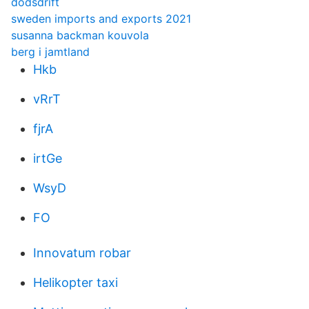
dodsdrift
sweden imports and exports 2021
susanna backman kouvola
berg i jamtland
Hkb
vRrT
fjrA
irtGe
WsyD
FO
Innovatum robar
Helikopter taxi